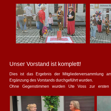
Unser Vorstand ist komplett!
Dies ist das Ergebnis der Mitgliederversammlung am
Ergänzung des Vorstands durchgeführt wurden.

Ohne Gegenstimmen wurden Ute Voss zur ersten 
stellvertretenden Vorsitzenden gewählt. Claudia Weber
Schatzmeisterin sein. Till Schmidt und Stefan Ullrich e
nun als weitere Mitglieder unseren Vorstand.
