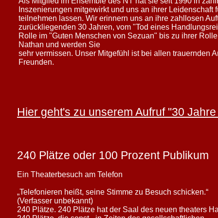
Als Mitglied im Ensemble des NT hat sie seit 1990 in zahl
erster Linie die Theaterarbeit, aber auch die Verbesserung
Inszenierungen mitgewirkt und uns an ihrer Leidenschaft f
des nt. Die Heranführung von Kindern und Jugendlichen
teilnehmen lassen. Wir erinnern uns an ihre zahllosen Auftr
am Herzen. Wie können wir unser Theater in der Stadt 
zurückliegenden 30 Jahren, vom "Tod eines Handlungsrei
Rolle im "Guten Menschen von
Sezuan" bis zu ihrer Rolle
Frage, die uns beschäftigt. Es gibt sicher viele weitere I
Nathan und werden Sie
Ihnen Neuigkeiten regelmäßig berichten und freue mich na
sehr vermissen. Unser Mitgefühl ist bei allen trauernden
Ideen oder Erwartungen mit uns teilen.

Freunden.
Nun aber beginnen in Kürze erst einmal die Theate
Septemberwoche hoffentlich wieder „unser“ Theater be
genießen und uns danach bei Bier, Wein, Wasser ... au
Hier geht's zu unserem Aufruf "30 Jahre
Theater haben, sind herzlich willkommen.

Darauf freuen wir uns und wünschen Ihnen allen einen s
Ihre Gesine Foljanty für den Vorstand
240 Plätze oder 100 Prozent Publikum
Ein Theaterbesuch am Telefon
„Telefonieren heißt, seine Stimme zu Besuch schicken.“
(Verfasser unbekannt)
240 Plätze. 240 Plätze hat der Saal des neuen theaters Ha