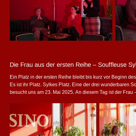
unterhaltsamen Nachmittag verpasst hat, kann Reinhard Str
erleben. Wir, die anwesenden Freunde und Gäste, wurden
Halleschen Theaters gut unterhalten und hatten bei Kaffe
Freude an so mancher Episode vom Schauspiel in Halle.
Die Frau aus der ersten Reihe – Souffleuse
Ein Platz in der ersten Reihe bleibt bis kurz vor Beginn des 
Es ist ihr Platz. Sylkes Platz. Eine der drei wunderbaren S
besucht uns am 23. Mai 2025. An diesem Tag ist der Frau –
zu bleiben – das ungeteilte Rampenlicht sicher.

So plaudert sie in ihrer unnachahmlichen Art und mit anst
Textaussetzern, schwelgt in Erinnerungen und spricht über
der Bühne. Dass Theater Sylkes große Leidenschaft ist, ver
Während auf der Bühne die Emotionen explodieren, hält 