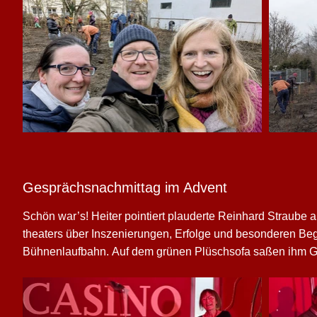
heimischen Baumschulen auf uns. Gemeinsam wurde gebudd
mussten dem Spaten Platz machen. Viele Hände, schnelle
bei Bratwurst und Glühwein unser Werk begutachten. Insg
die uns gezeigt hat, dass man gemeinsam recht zügig ein Z
wir ein starkes Zeichen für Klimaschutz, Artenvielfa
Wiederholung gern.
Gesprächsnachmittag im Adv
Schön war’s! Heiter pointiert plauderte Reinhard Straube
theaters über Inszenierungen, Erfolge und besonderen Beg
Bühnenlaufbahn. Auf dem grünen Plüschsofa saßen ihm Ge
Vorstand des Freundeskreises gegenüber. Sie setzten Stich
die Erzählung des erfahrenen Mimen. Ein verschmitztes Läc
Augenrollen, auch mal die große Geste... So kennen wir ih